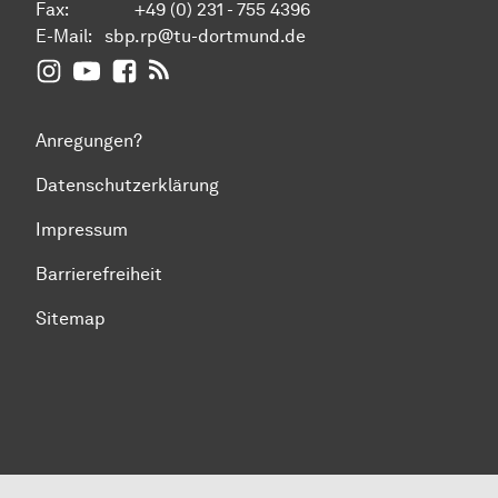
Fax:
+49 (0) 231 - 755 4396
E-Mail:
sbp.rp@tu-dortmund.de
Instagram
Youtube
Facebook
News - FG StädteBauProzesse
Anregungen?
Datenschutzerklärung
Impressum
Barrierefreiheit
Sitemap
Zum Seitenanfang