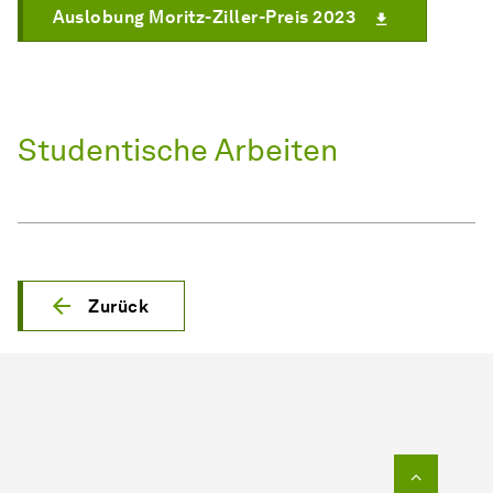
Auslobung Moritz-Ziller-Preis 2023
Studentische Arbeiten
Zurück
Zum Seit